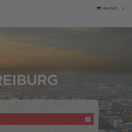
deutsch
REIBURG