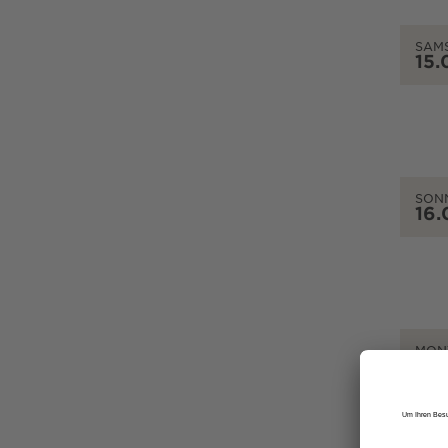
SAM
15.
SON
16.
MON
17.