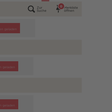
0
Zur
Merkliste
Suche
öffnen
en geladen
n geladen
n geladen