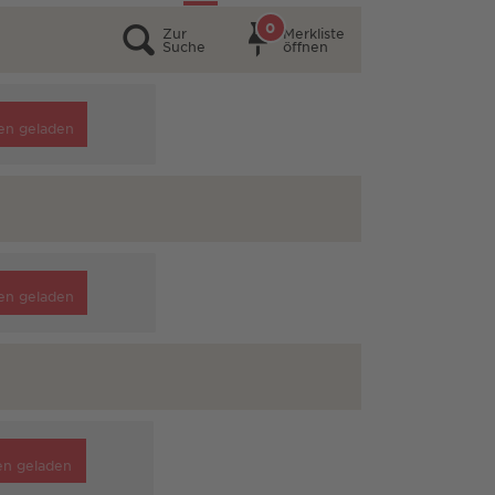
0
Zur
Merkliste
Suche
öffnen
en geladen
en geladen
en geladen