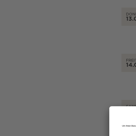
DON
13.
FREI
14.
SAM
15.