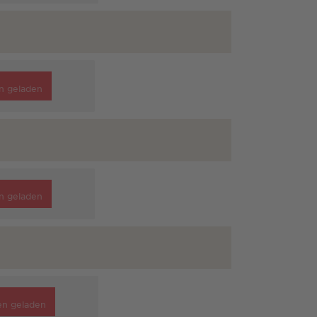
n geladen
n geladen
en geladen