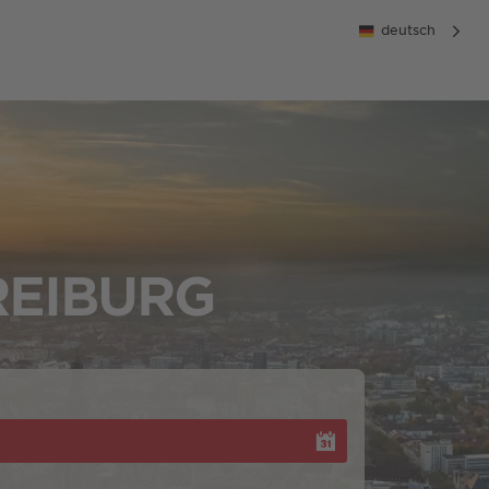
deutsch
REIBURG