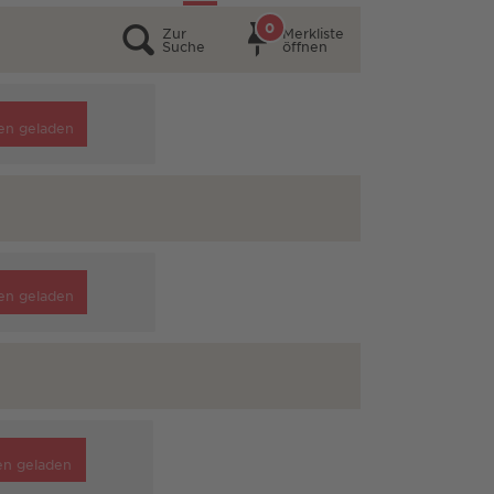
0
Zur
Merkliste
Suche
öffnen
en geladen
en geladen
en geladen