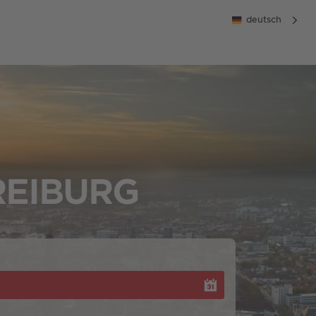
deutsch
REIBURG