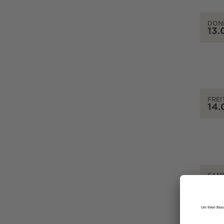
DON
13.
FREI
14.
SAM
15.