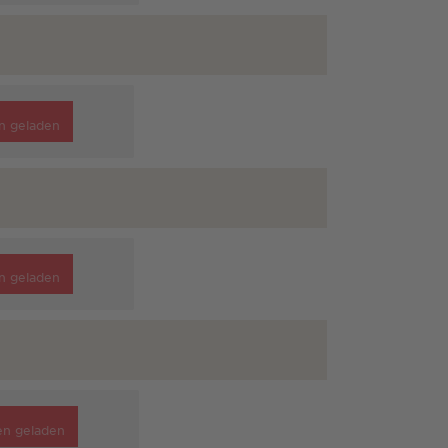
n geladen
n geladen
en geladen