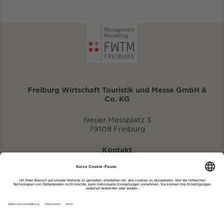
Freiburg Wirtschaft Touristik und Messe GmbH &
Co. KG
Neuer Messplatz 3
79108 Freiburg
Kontakt
eventportal@fwtm.de
Neue Veranstaltung eintragen
Tourismusportal visit.freiburg.de