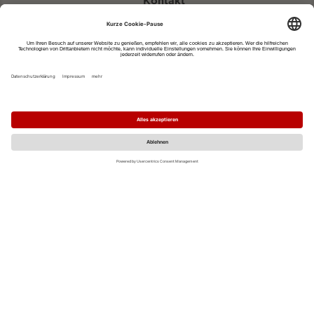
Kontakt
eventportal@fwtm.de
Neue Veranstaltung eintragen
Tourismusportal visit.freiburg.de
Datenschutzerklärung
Impressum
MO
DI
MI
DO
FR
SA
SO
1
2
3
4
5
6
7
8
9