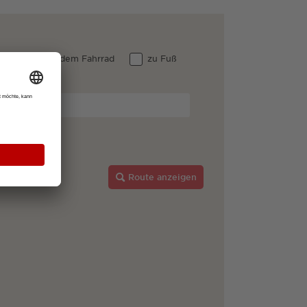
 Auto
dem Fahrrad
zu Fuß
reisgau
Route anzeigen