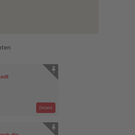
nten
tadt
Details
rch die