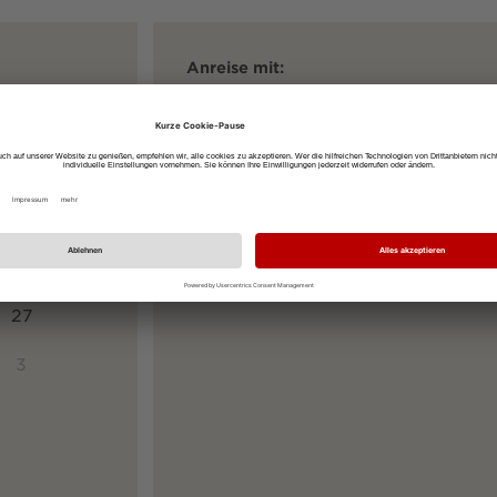
Anreise mit:
öffentlichen Verkehrsmitteln
dem
SO
Ihre Startadresse
6
13
Ihre Zieladresse
Münsterplatz 16, 79098 Freiburg im B
20
27
3