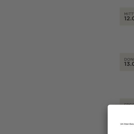
MIT
12.
DON
13.
FREI
14.