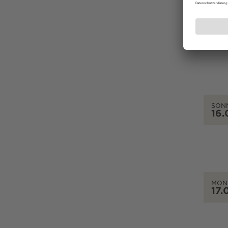
SAM
15.
SON
16.
MON
17.