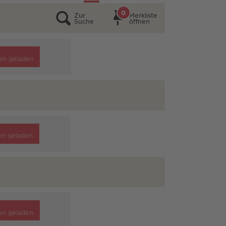
0
Zur
Merkliste
Suche
öffnen
en geladen
en geladen
en geladen