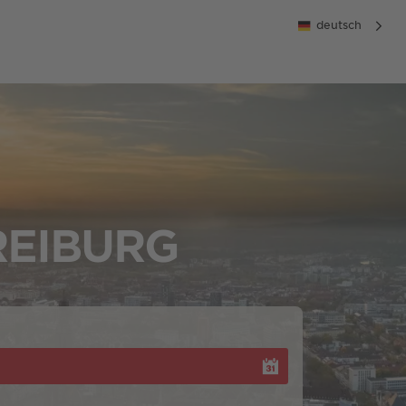
deutsch
REIBURG