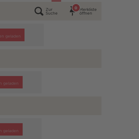
0
Zur
Merkliste
Suche
öffnen
en geladen
n geladen
n geladen