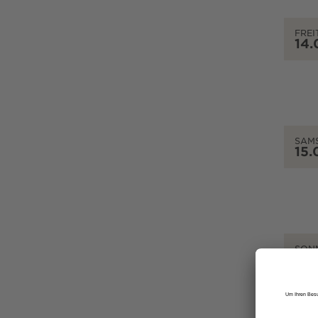
FREI
14.
SAM
15.
SON
16.