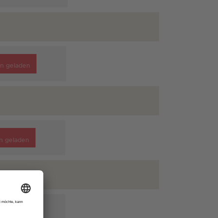
n geladen
n geladen
n geladen