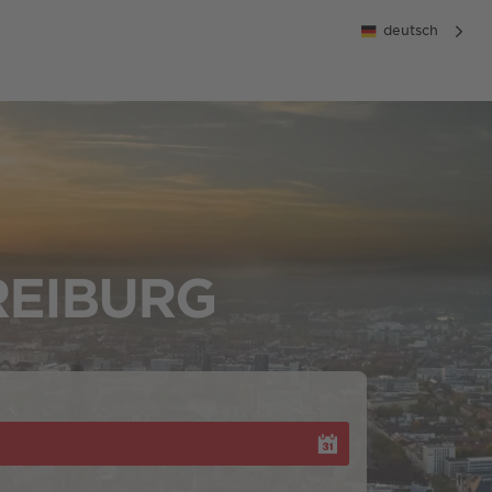
deutsch
REIBURG