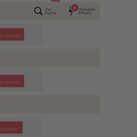
0
Zur
Merkliste
Suche
öffnen
en geladen
en geladen
n geladen