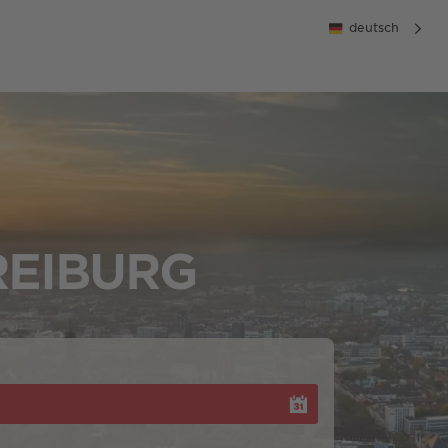
deutsch
REIBURG