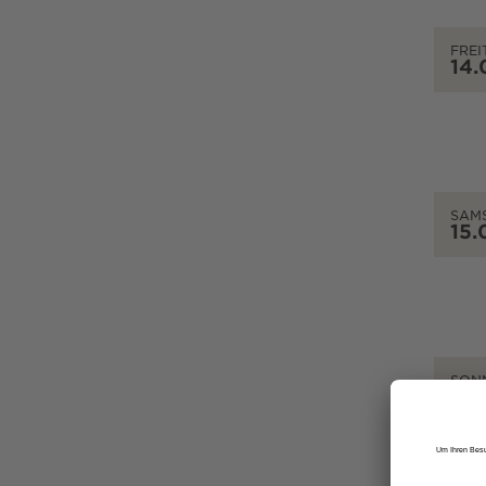
FREI
14.
SAM
15.
SON
16.