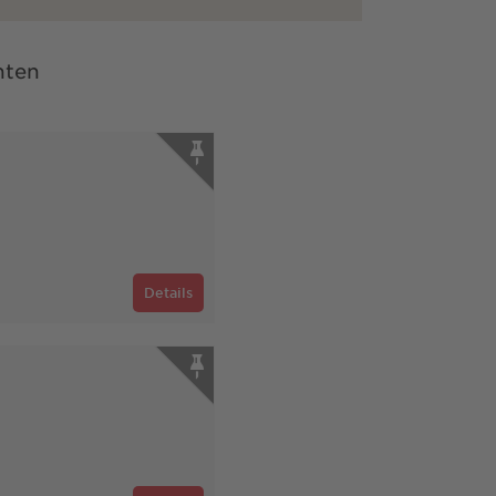
nten
Details