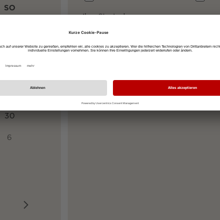
SO
Ihre Startadresse
2
9
Ihre Zieladresse
Maria-von-Rudolf-Platz, 79111 Freibur
16
23
30
6