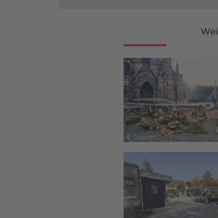
Wei
© Düpper