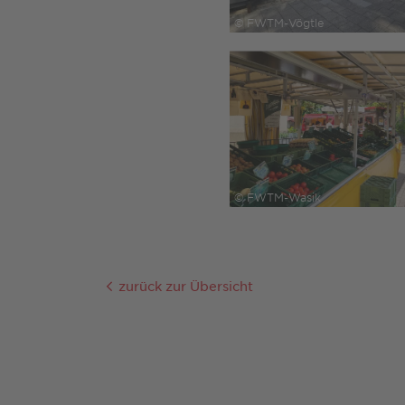
© FWTM-Vögtle
© FWTM-Wasik
zurück zur Übersicht