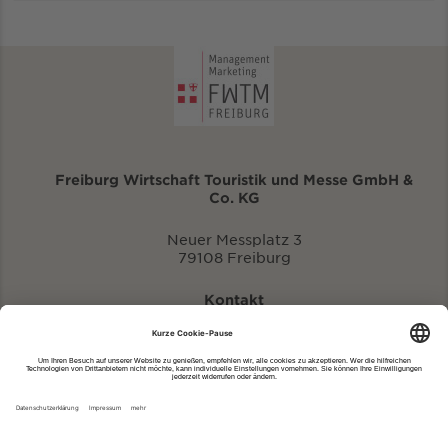
Freiburg Wirtschaft Touristik und Messe GmbH &
Co. KG
Neuer Messplatz 3
79108 Freiburg
Kontakt
eventportal@fwtm.de
Neue Veranstaltung eintragen
Tourismusportal visit.freiburg.de