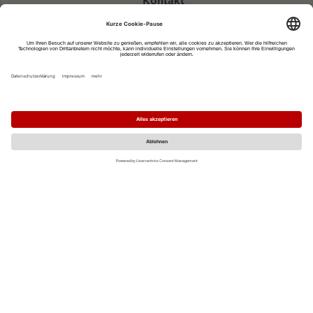
Kontakt
eventportal@fwtm.de
Neue Veranstaltung eintragen
Tourismusportal visit.freiburg.de
Datenschutzerklärung
Impressum
MO
DI
MI
DO
FR
SA
SO
1
2
3
4
5
6
7
8
9