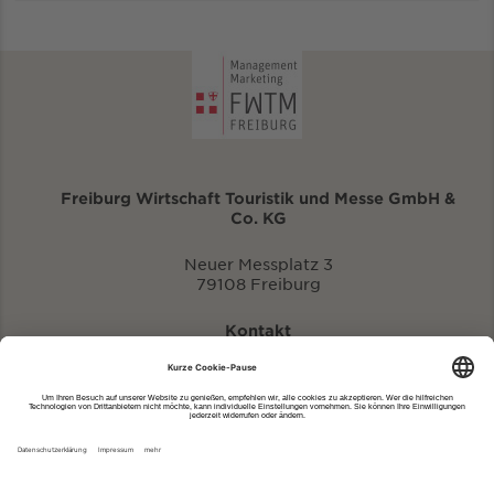
Freiburg Wirtschaft Touristik und Messe GmbH &
Co. KG
Neuer Messplatz 3
79108 Freiburg
Kontakt
eventportal@fwtm.de
Neue Veranstaltung eintragen
Tourismusportal visit.freiburg.de