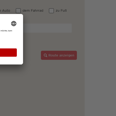
 Auto
dem Fahrrad
zu Fuß
g
Route anzeigen