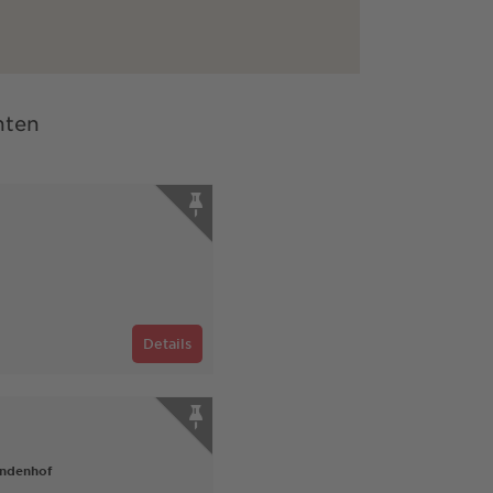
nten
Details
undenhof