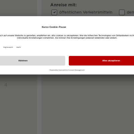
Anreise mit:
öffentlichen Verkehrsmitteln
dem
SO
Ihre Startadresse
6
13
Ihre Zieladresse
Merzhauser Straße 119, 79100 Freibur
20
27
4