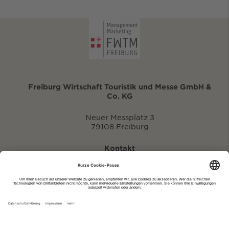
Freiburg Wirtschaft Touristik und Messe GmbH &
Co. KG
Neuer Messplatz 3
79108 Freiburg
Kontakt
eventportal@fwtm.de
Neue Veranstaltung eintragen
Tourismusportal visit.freiburg.de
Datenschutzerklärung