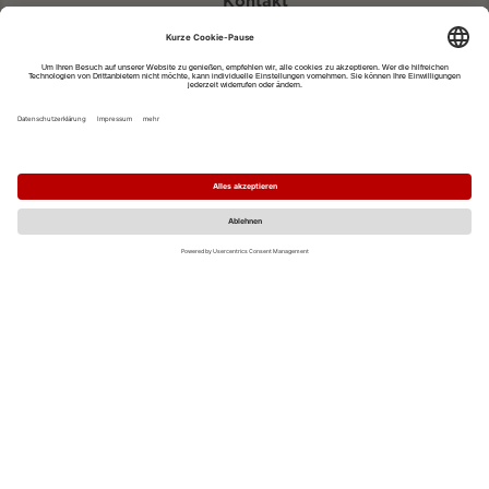
Kontakt
eventportal@fwtm.de
Neue Veranstaltung eintragen
Tourismusportal visit.freiburg.de
Datenschutzerklärung
Impressum
MO
DI
MI
DO
FR
SA
SO
1
2
3
4
5
6
7
8
9