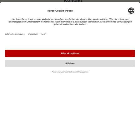
Kontakt
eventportal@fwtm.de
Neue Veranstaltung eintragen
Tourismusportal visit.freiburg.de
Datenschutzerklärung
Impressum
MO
DI
MI
DO
FR
SA
SO
1
2
3
4
5
6
7
8
9