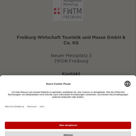
Freiburg Wirtschaft Touristik und Messe GmbH &
Co. KG
Neuer Messplatz 3
79108 Freiburg
Kontakt
eventportal@fwtm.de
Neue Veranstaltung eintragen
Tourismusportal visit.freiburg.de
Datenschutzerklärung
Impressum