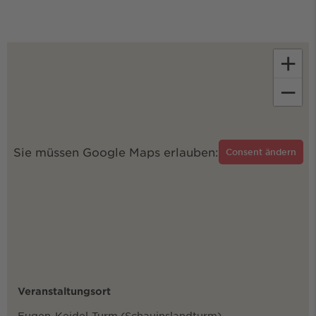
+
−
Sie müssen Google Maps erlauben:
Consent ändern
Veranstaltungsort
Eugen-Keidel-Turm (Schauinslandturm)