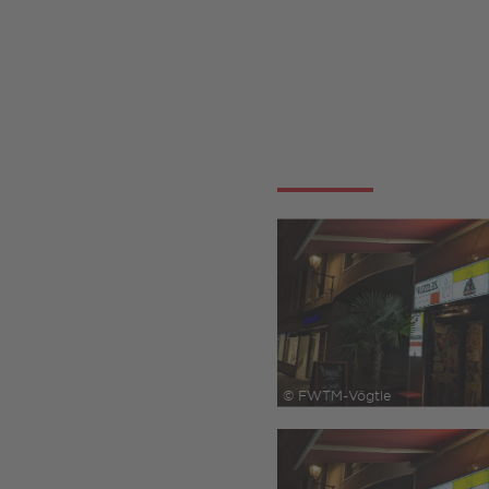
© FWTM-Vögtle