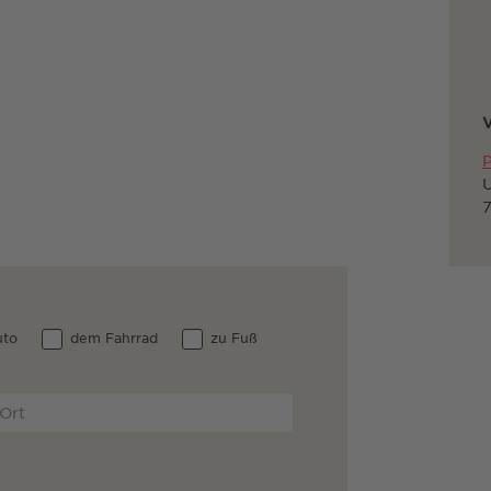
V
P
U
to
dem Fahrrad
zu Fuß