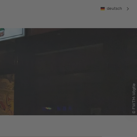
deutsch
© FWTM-Vögtle