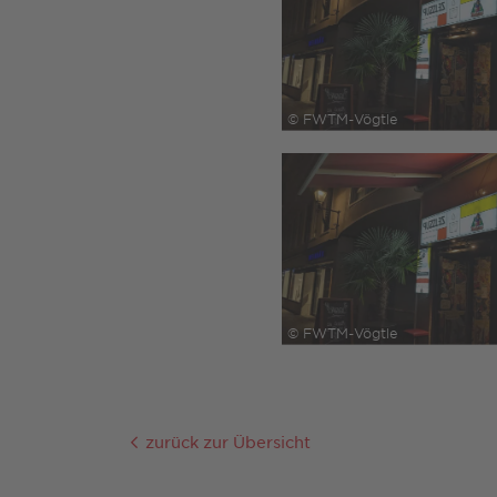
© FWTM-Vögtle
© FWTM-Vögtle
zurück zur Übersicht