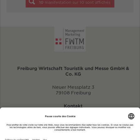
10
manifestation sur
10
sont affichés
Freiburg Wirtschaft Touristik und Messe GmbH &
Co. KG
Neuer Messplatz 3
79108 Freiburg
Kontakt
eventportal@fwtm.de
Signaler des manifestations