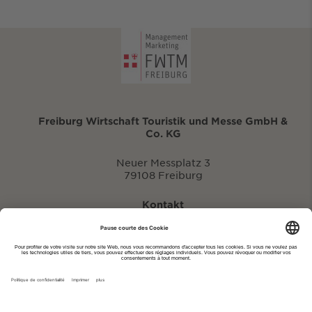
Freiburg Wirtschaft Touristik und Messe GmbH &
Co. KG
Neuer Messplatz 3
79108 Freiburg
Kontakt
eventportal@fwtm.de
Signaler des manifestations
Portail du tourisme: visit.freiburg.de
Politique de confidentialité