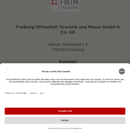
Freiburg Wirtschaft Touristik und Messe GmbH &
Co. KG
Neuer Messplatz 3
79108 Freiburg
Kontakt
eventportal@fwtm.de
Signaler des manifestations
Portail du tourisme: visit.freiburg.de
Politique de confidentialité
Imprimer