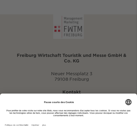
Freiburg Wirtschaft Touristik und Messe GmbH &
Co. KG
Neuer Messplatz 3
79108 Freiburg
Kontakt
eventportal@fwtm.de
Signaler des manifestations
Portail du tourisme: visit.freiburg.de