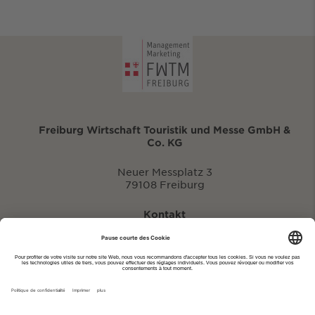
Freiburg Wirtschaft Touristik und Messe GmbH &
Co. KG
Neuer Messplatz 3
79108 Freiburg
Kontakt
eventportal@fwtm.de
Signaler des manifestations
Portail du tourisme: visit.freiburg.de