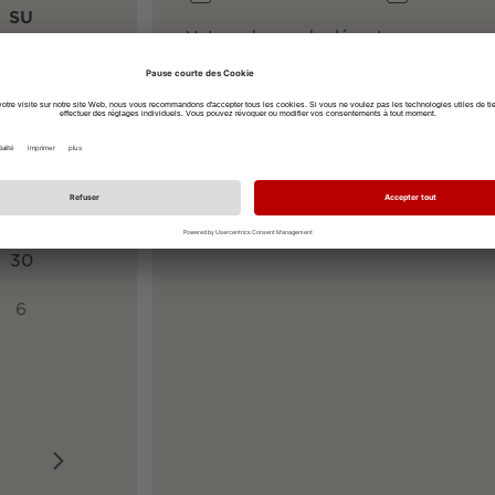
SU
Votre adresse de départ
2
9
Votre adresse de destination
Hauptstraße 39, 79104 Freiburg
16
23
30
6