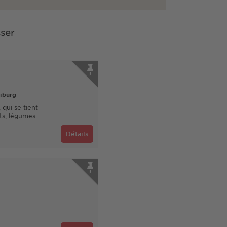
sser
eiburg
qui se tient
its, légumes
…
Détails