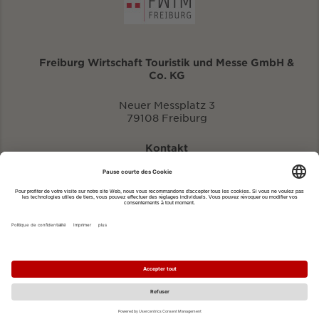
Freiburg Wirtschaft Touristik und Messe GmbH &
Co. KG
Neuer Messplatz 3
79108 Freiburg
Kontakt
eventportal@fwtm.de
Signaler des manifestations
Portail du tourisme: visit.freiburg.de
Politique de confidentialité
Imprimer