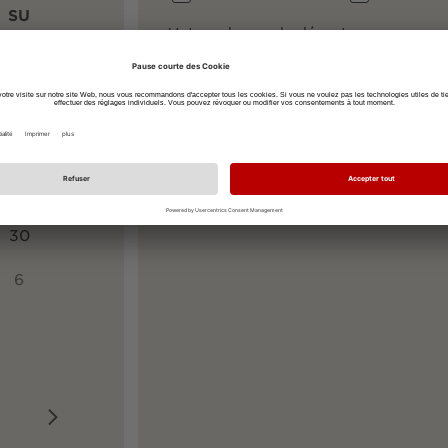
SU
Votre adresse de départ
2
9
Votre adresse de destination
79114 Freiburg
16
23
30
6