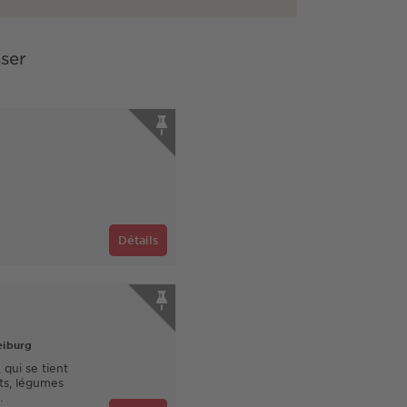
sser
Détails
eiburg
qui se tient
its, légumes
…