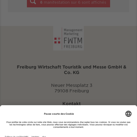
6
manifestation sur
6
sont affichés
Freiburg Wirtschaft Touristik und Messe GmbH &
Co. KG
Neuer Messplatz 3
79108 Freiburg
Kontakt
eventportal@fwtm.de
Signaler des manifestations