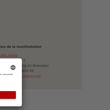
ieu de la manifestation
Café Alma
ronenstraße 1
9100 Freiburg im Breisgau
49 761 556 305 95
allo@alma-freiburg.de