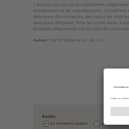
L'accent est mis sur les ingrédients régionaux
producteurs et de manufactures. Le café est u
déjeuners décontractés, des repas de midi lé
ambiance élégante. Pour les week-ends, il es
possible uniquement via un outil de réservati
FWTM GmbH & Co. KG / KI
Auteur:
Accès:
en transports publics
en voiture