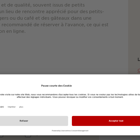
 et de qualité, souvent issus de petits
n lieu de rencontre apprécié pour des petits-
gers ou du café et des gâteaux dans une
t recommandé de réserver à l'avance, ce qui est
on en ligne.
L
K
7
+
h
à vélo
à pied