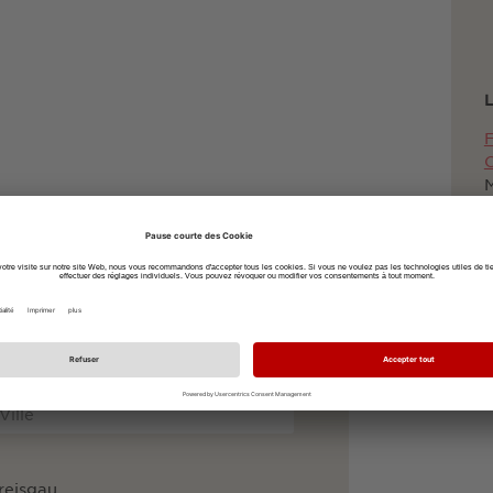
L
F
C
7
à vélo
à pied
reisgau