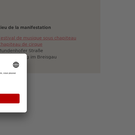
ieu de la manifestation
estival de musique sous chapiteau
hapiteau de cirque
Mundenhofer Straße
9111 Freiburg im Breisgau