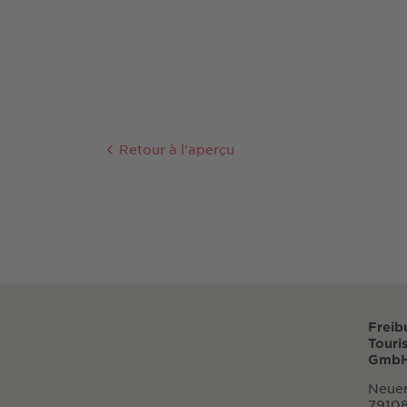
Retour à l'aperçu
Freib
Touri
GmbH
Neuer
79108