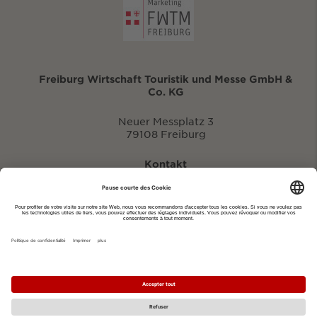
Freiburg Wirtschaft Touristik und Messe GmbH &
Co. KG
Neuer Messplatz 3
79108 Freiburg
Kontakt
eventportal@fwtm.de
Signaler des manifestations
Portail du tourisme: visit.freiburg.de
Politique de confidentialité
Imprimer