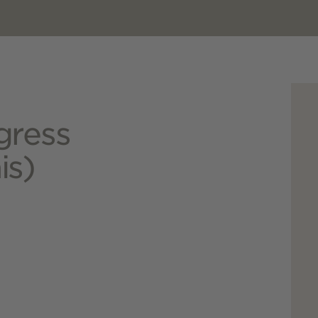
gress
is)