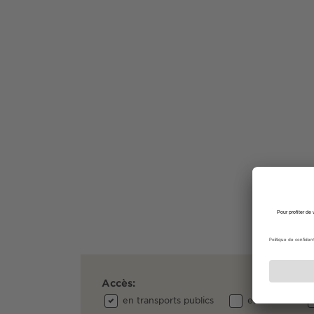
Accès:
en transports publics
en voiture