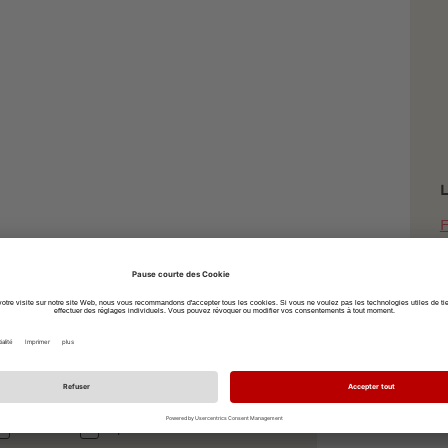
L
F
(
A
i
à vélo
à pied