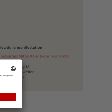
ieu de la manifestation
reiburger Mittelstandskongress GmbH
en anglais)
ltensteinweg 18
79410 Badenweiler
nfo@fr-mk.de