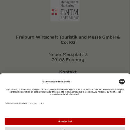
Freiburg Wirtschaft Touristik und Messe GmbH &
Co. KG
Neuer Messplatz 3
79108 Freiburg
Kontakt
eventportal@fwtm.de
Signaler des manifestations
Portail du tourisme: visit.freiburg.de
Politique de confidentialité
Imprimer