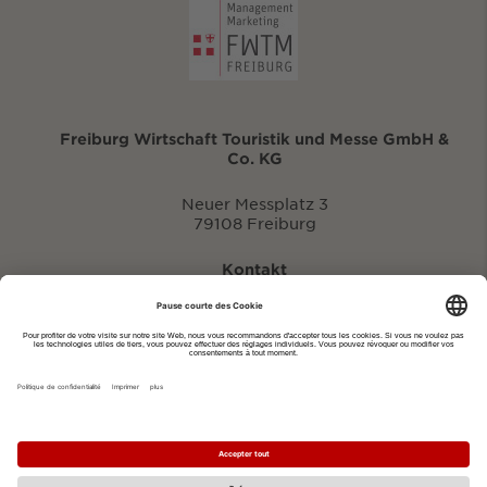
Freiburg Wirtschaft Touristik und Messe GmbH &
Co. KG
Neuer Messplatz 3
79108 Freiburg
Kontakt
eventportal@fwtm.de
Signaler des manifestations
Portail du tourisme: visit.freiburg.de
Politique de confidentialité
Imprimer