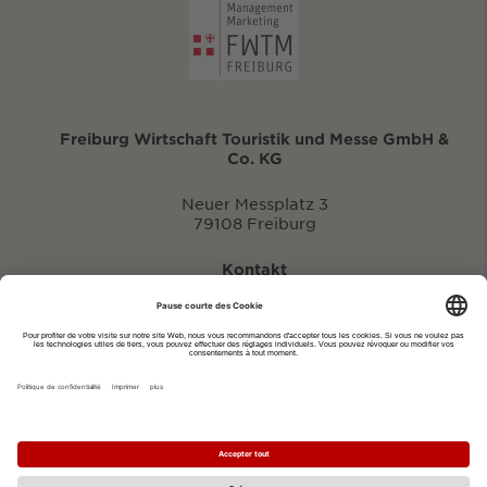
Freiburg Wirtschaft Touristik und Messe GmbH &
Co. KG
Neuer Messplatz 3
79108 Freiburg
Kontakt
eventportal@fwtm.de
Signaler des manifestations
Portail du tourisme: visit.freiburg.de
Politique de confidentialité
Imprimer