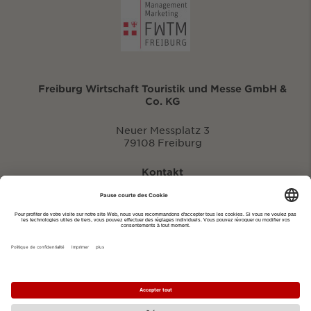
Freiburg Wirtschaft Touristik und Messe GmbH &
Co. KG
Neuer Messplatz 3
79108 Freiburg
Kontakt
eventportal@fwtm.de
Signaler des manifestations
Portail du tourisme: visit.freiburg.de
Politique de confidentialité
Imprimer