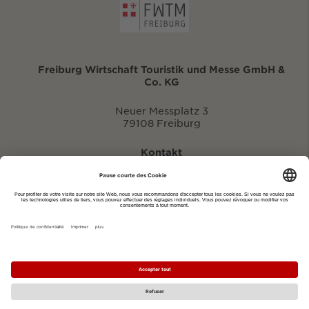
Freiburg Wirtschaft Touristik und Messe GmbH &
Co. KG
Neuer Messplatz 3
79108 Freiburg
Kontakt
eventportal@fwtm.de
Signaler des manifestations
Portail du tourisme: visit.freiburg.de
Politique de confidentialité
Imprimer