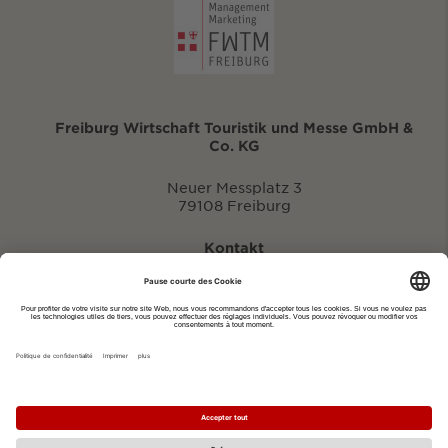
Freiburg Wirtschaft Touristik und Messe GmbH &
Co. KG
Neuer Messplatz 3
79108 Freiburg
Kontakt
eventportal@fwtm.de
Signaler des manifestations
Portail du tourisme: visit.freiburg.de
Politique de confidentialité
Imprimer