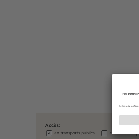
Accès:
en transports publics
en voiture