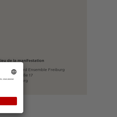
ieu de la manifestation
John Sheppard Ensemble Freiburg
iedbergstraße 17
79100 Freiburg