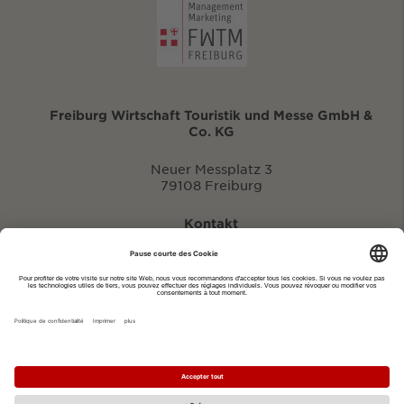
Freiburg Wirtschaft Touristik und Messe GmbH &
Co. KG
Neuer Messplatz 3
79108 Freiburg
Kontakt
eventportal@fwtm.de
Signaler des manifestations
Portail du tourisme: visit.freiburg.de
Politique de confidentialité
Imprimer