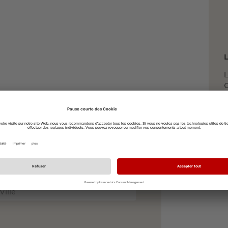
L
L
O
7
à vélo
à pied