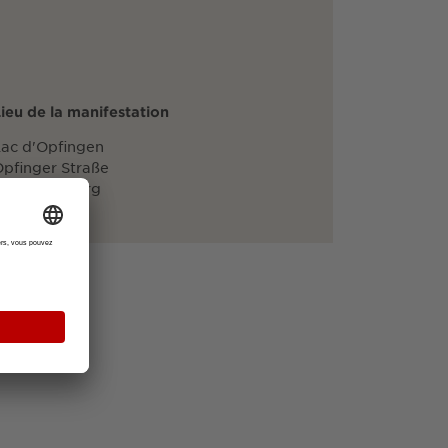
ieu de la manifestation
ac d'Opfingen
pfinger Straße
9114 Freiburg