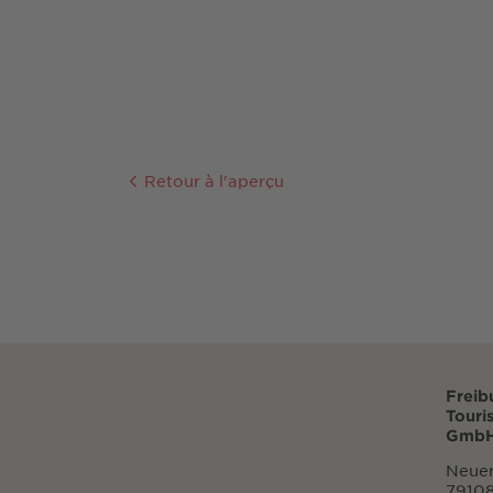
Retour à l'aperçu
Freib
Touri
GmbH
Neuer
79108