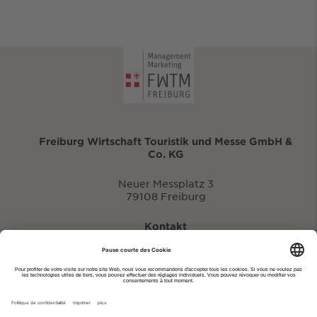
Freiburg Wirtschaft Touristik und Messe GmbH &
Co. KG
Neuer Messplatz 3
79108 Freiburg
Kontakt
eventportal@fwtm.de
Signaler des manifestations
Portail du tourisme: visit.freiburg.de