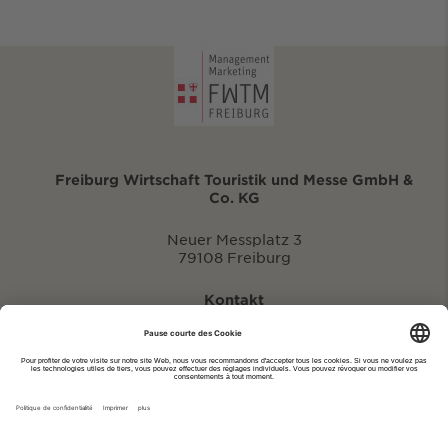
Freiburg Wirtschaft Touristik und Messe GmbH &
Co. KG
Neuer Messplatz 3
79108 Freiburg
Kontakt
eventportal@fwtm.de
Signaler des manifestations
Portail du tourisme: visit.freiburg.de