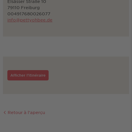
Elsässer Straße 10
79110 Freiburg
004917680026077
info@pettyohbee.de
Afficher l'itinéraire
Retour à l'aperçu