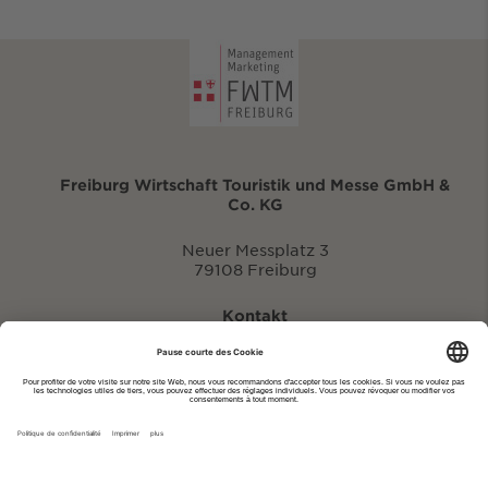
Freiburg Wirtschaft Touristik und Messe GmbH &
Co. KG
Neuer Messplatz 3
79108 Freiburg
Kontakt
eventportal@fwtm.de
Signaler des manifestations
Portail du tourisme: visit.freiburg.de
Politique de confidentialité