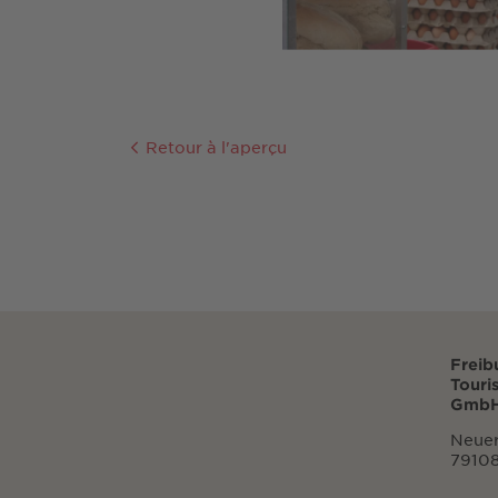
Retour à l'aperçu
Freib
Touri
GmbH
Neuer
79108