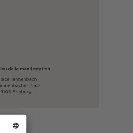
ieu de la manifestation
Place Tennenbach
ennenbacher Platz
9106 Freiburg