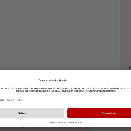
L
P
S
7
à vélo
à pied