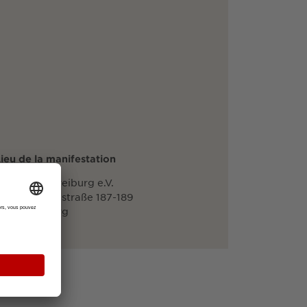
ieu de la manifestation
TSV Jahn Freiburg e.V.
chwarzwaldstraße 187-189
9117 Freiburg