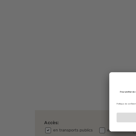
Accès:
en transports publics
en voiture