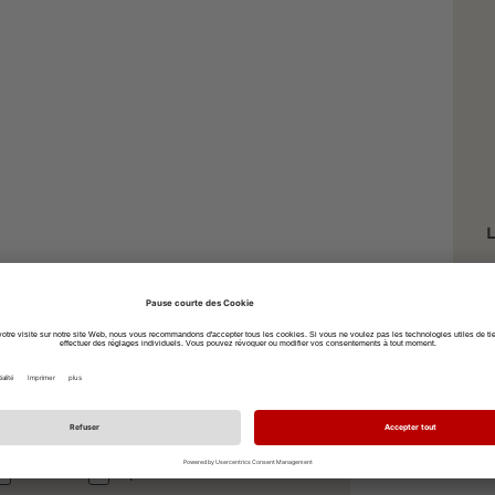
L
S
7
à vélo
à pied