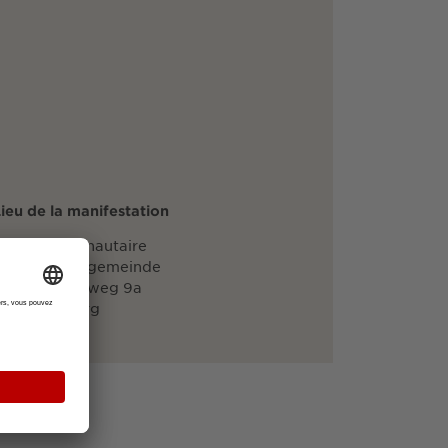
ieu de la manifestation
alle communautaire
Melanchthongemeinde
Melanchthonweg 9a
9115 Freiburg