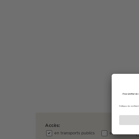
Accès:
en transports publics
en voiture