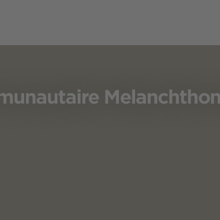
mmunautaire Melanchtho