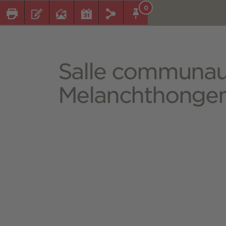
0
Salle communau
Melanchthonge