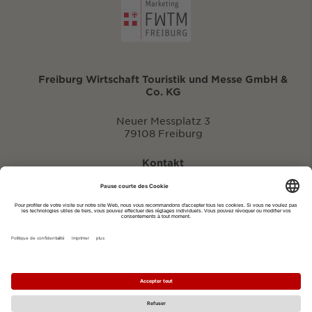
Freiburg Wirtschaft Touristik und Messe GmbH &
Co. KG
Neuer Messplatz 3
79108 Freiburg
Kontakt
eventportal@fwtm.de
Signaler des manifestations
Portail du tourisme: visit.freiburg.de
Politique de confidentialité
Imprimer