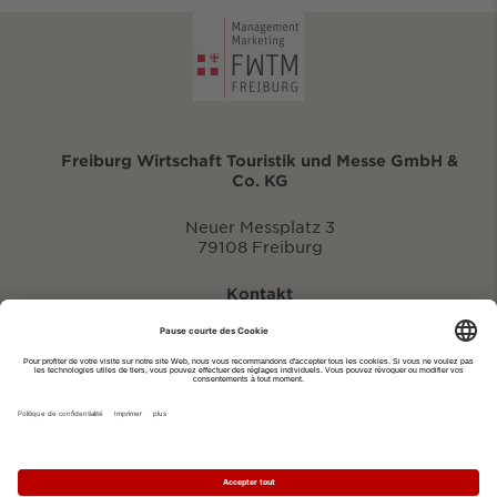
Freiburg Wirtschaft Touristik und Messe GmbH &
Co. KG
Neuer Messplatz 3
79108 Freiburg
Kontakt
eventportal@fwtm.de
Signaler des manifestations
Portail du tourisme: visit.freiburg.de
Politique de confidentialité
Imprimer