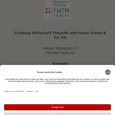
Freiburg Wirtschaft Touristik und Messe GmbH &
Co. KG
Neuer Messplatz 3
79108 Freiburg
Kontakt
eventportal@fwtm.de
Signaler des manifestations
Portail du tourisme: visit.freiburg.de
Politique de confidentialité
Imprimer